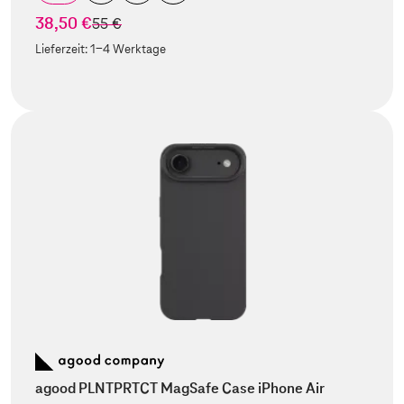
38,50 €
statt
55 €
Lieferzeit:
1-4 Werktage
agood PLNTPRTCT MagSafe Case iPhone Air