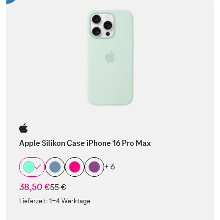
Apple Silikon Case iPhone 16 Pro Max
+ 6
38,50 €
statt
55 €
Lieferzeit:
1-4 Werktage