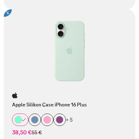
%
Apple Silikon Case iPhone 16 Plus
+ 5
38,50 €
statt
55 €