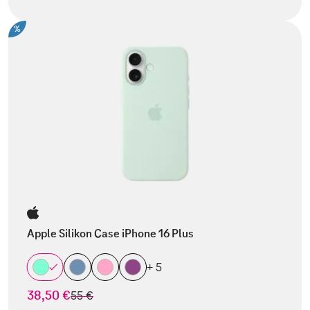
%
Apple Silikon Case iPhone 16 Plus
+ 5
38,50 €
statt
55 €