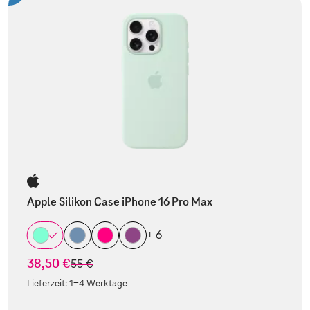
Apple Silikon Case iPhone 16 Pro Max
+ 6
38,50 €
statt
55 €
Lieferzeit:
1-4 Werktage