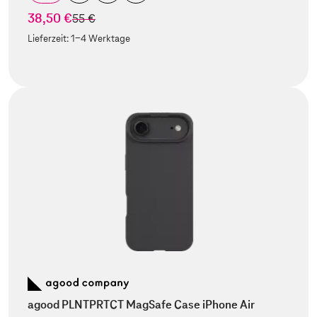
38,50 €
statt
55 €
Lieferzeit:
1-4 Werktage
agood PLNTPRTCT MagSafe Case iPhone Air