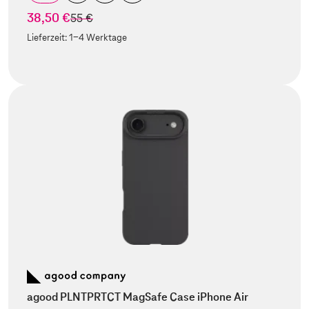
38,50 €
statt
55 €
Lieferzeit:
1-4 Werktage
agood PLNTPRTCT MagSafe Case iPhone Air