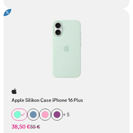
%
Apple Silikon Case iPhone 16 Plus
+ 5
38,50 €
statt
55 €