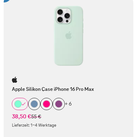
Apple Silikon Case iPhone 16 Pro Max
+ 6
38,50 €
statt
55 €
Lieferzeit:
1-4 Werktage