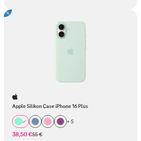
%
Apple Silikon Case iPhone 16 Plus
+ 5
38,50 €
statt
55 €