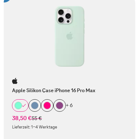
Apple Silikon Case iPhone 16 Pro Max
+ 6
38,50 €
statt
55 €
Lieferzeit:
1-4 Werktage