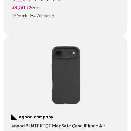
38,50 €
statt
55 €
Lieferzeit:
1-4 Werktage
agood PLNTPRTCT MagSafe Case iPhone Air