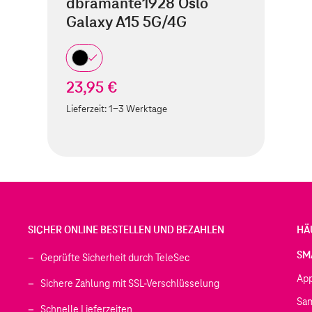
dbramante1928 Oslo
Galaxy A15 5G/4G
23,95 €
Lieferzeit:
1-3 Werktage
SICHER ONLINE BESTELLEN UND BEZAHLEN
HÄ
SM
Geprüfte Sicherheit durch TeleSec
Ap
Sichere Zahlung mit SSL-Verschlüsselung
Sa
Schnelle Lieferzeiten