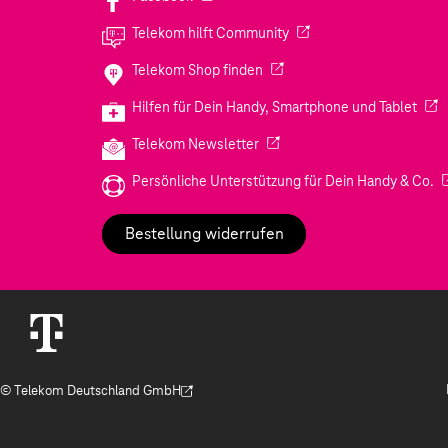
(Wird in einem neuen Tab
Telekom hilft Community
(Wird in einem neuen Tab geö
Telekom Shop finden
(Wir
Hilfen für Dein Handy, Smartphone und Tablet
(Wird in einem neuen Tab geöf
Telekom Newsletter
(W
Persönliche Unterstützung für Dein Handy & Co.
Bestellung widerrufen
© Telekom Deutschland GmbH
(Der Link wird in einem neuen Tab geöffnet)