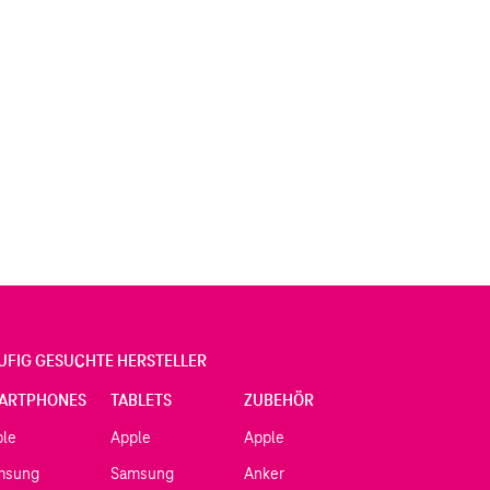
UFIG GESUCHTE HERSTELLER
ARTPHONES
TABLETS
ZUBEHÖR
ple
Apple
Apple
msung
Samsung
Anker