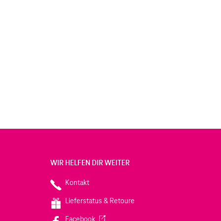
WIR HELFEN DIR WEITER
Kontakt
Lieferstatus & Retoure
(Wird in einem neuen Tab geöffnet)
Facebook