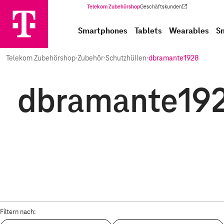
Telekom Zubehörshop
Geschäftskunden
(Wird in einem neuen Tab geöffnet)
Smartphones
Tablets
Wearables
S
Telekom Zubehörshop
·
Zubehör
·
Schutzhüllen
·
dbramante1928
dbramante1928
Filtern nach: