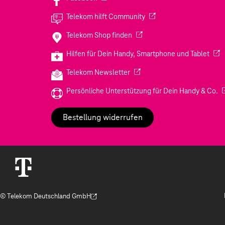
(Wird in einem neuen Tab
Telekom hilft Community
(Wird in einem neuen Tab geö
Telekom Shop finden
(Wir
Hilfen für Dein Handy, Smartphone und Tablet
(Wird in einem neuen Tab geöf
Telekom Newsletter
(W
Persönliche Unterstützung für Dein Handy & Co.
Bestellung widerrufen
© Telekom Deutschland GmbH
(Der Link wird in einem neuen Tab geöffnet)