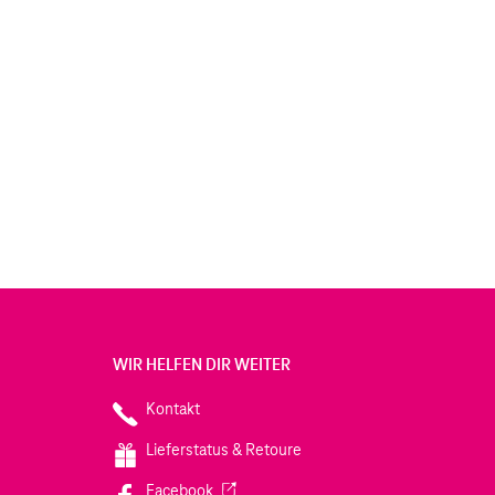
WIR HELFEN DIR WEITER
Kontakt
Lieferstatus & Retoure
(Wird in einem neuen Tab geöffnet)
Facebook