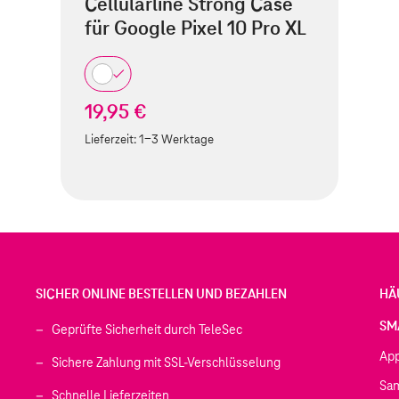
Cellularline Strong Case
für Google Pixel 10 Pro XL
19,95 €
Lieferzeit:
1-3 Werktage
SICHER ONLINE BESTELLEN UND BEZAHLEN
HÄ
SM
Geprüfte Sicherheit durch TeleSec
Ap
Sichere Zahlung mit SSL-Verschlüsselung
Sa
Schnelle Lieferzeiten