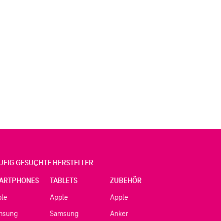
UFIG GESUCHTE HERSTELLER
ARTPHONES
TABLETS
ZUBEHÖR
ple
Apple
Apple
msung
Samsung
Anker