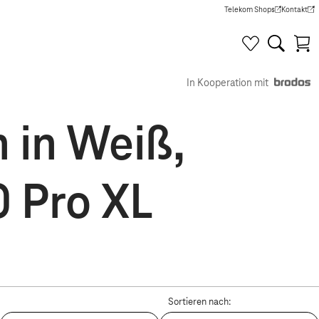
Telekom Shops
Kontakt
(Wird in einem neuen Tab g
(Wird in e
In Kooperation mit
n in Weiß,
0 Pro XL
Sortieren nach: