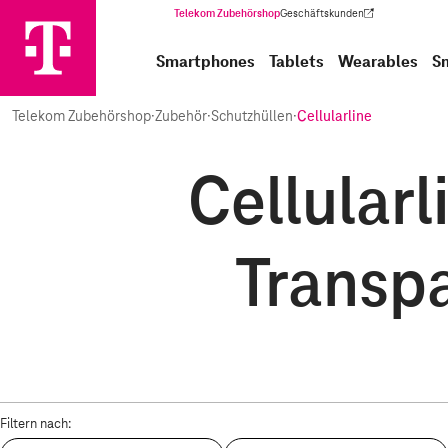
Telekom Zubehörshop
Geschäftskunden
(Wird in einem neuen Tab geöffnet)
Smartphones
Tablets
Wearables
S
Telekom Zubehörshop
·
Zubehör
·
Schutzhüllen
·
Cellularline
Cellularl
Transpa
Filtern nach: