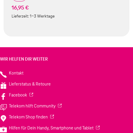
16,95 €
Lieferzeit:
1-3 Werktage
WIR HELFEN DIR WEITER
Kontakt
Lieferstatus & Retoure
(Wird in einem neuen Tab geöffnet)
Facebook
(Wird in einem neuen Tab geöffnet)
Telekom hilft Community
(Wird in einem neuen Tab geöffnet)
Telekom Shop finden
(Wird in einem neuen
Hilfen für Dein Handy, Smartphone und Tablet