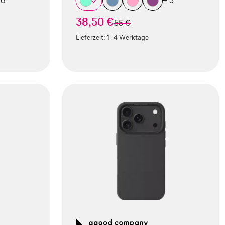
 6
+ 5
38,50 €
statt
55 €
Lieferzeit:
1-4 Werktage