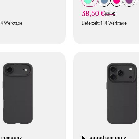
+
38,50 €
statt
55 €
-4 Werktage
Lieferzeit:
1-4 Werktage