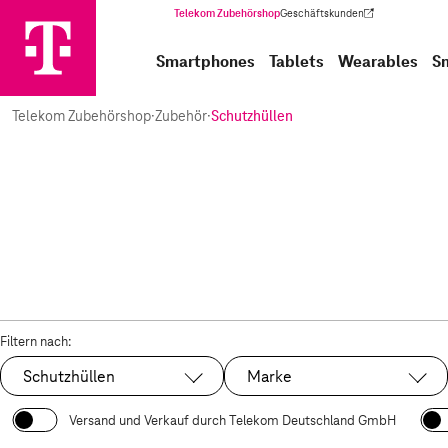
Telekom Zubehörshop
Geschäftskunden
(Wird in einem neuen Tab geöffnet)
Smartphones
Tablets
Wearables
S
Telekom Zubehörshop
·
Zubehör
·
Schutzhüllen
Filtern nach:
Schutzhüllen
Marke
Ausgewählt:
Versand und Verkauf durch Telekom Deutschland GmbH