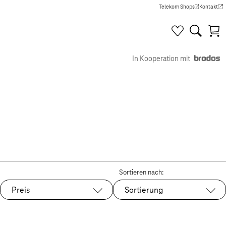
Telekom Shops
Kontakt
(Wird in einem neuen Tab g
(Wird in e
In Kooperation mit
Sortieren nach:
Preis
Sortierung