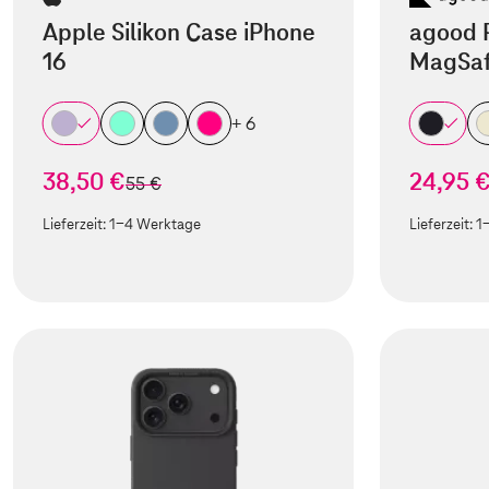
Apple Silikon Case iPhone
agood 
16
MagSaf
+ 6
38,50 €
24,95 
statt
55 €
Lieferzeit:
1-4 Werktage
Lieferzeit:
1