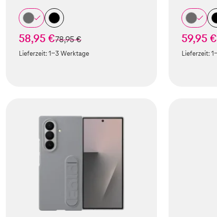
58,95 €
59,95 €
statt
78,95 €
Lieferzeit:
1-3 Werktage
Lieferzeit:
1