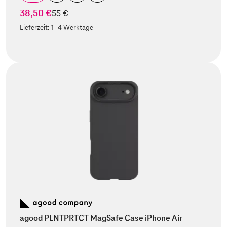
38,50 €
statt
55 €
Lieferzeit:
1-4 Werktage
agood PLNTPRTCT MagSafe Case iPhone Air