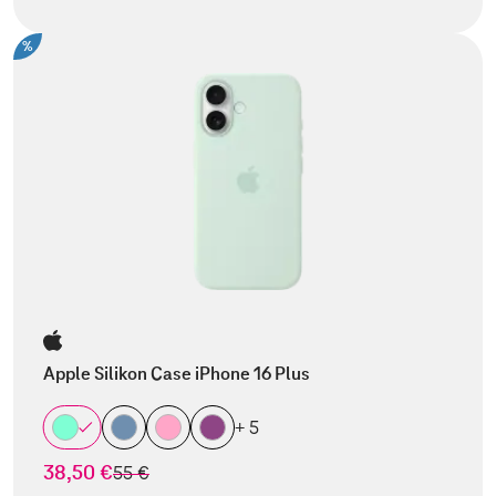
%
Apple Silikon Case iPhone 16 Plus
+ 5
38,50 €
statt
55 €