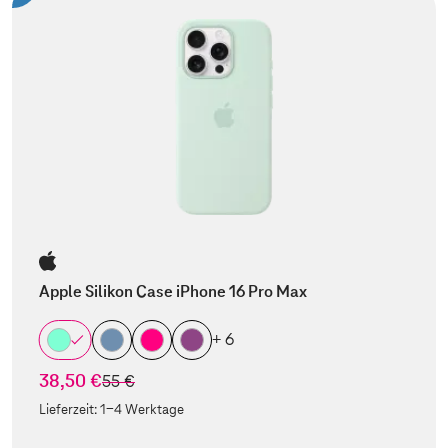
Apple Silikon Case iPhone 16 Pro Max
+ 6
38,50 €
statt
55 €
Lieferzeit:
1-4 Werktage