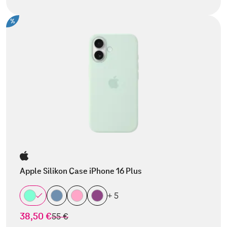
%
Apple Silikon Case iPhone 16 Plus
+ 5
38,50 €
statt
55 €