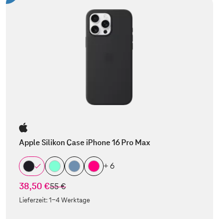
Apple Silikon Case iPhone 16 Pro Max
+ 6
38,50 €
statt
55 €
Lieferzeit:
1-4 Werktage