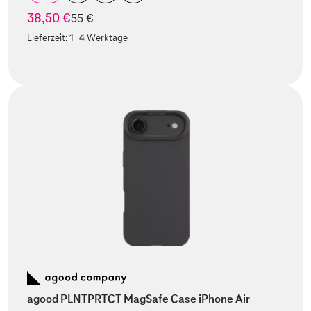
38,50 €
statt
55 €
Lieferzeit:
1-4 Werktage
agood PLNTPRTCT MagSafe Case iPhone Air