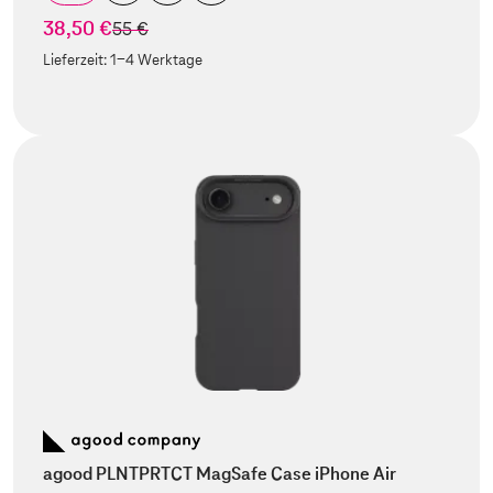
38,50 €
statt
55 €
Lieferzeit:
1-4 Werktage
agood PLNTPRTCT MagSafe Case iPhone Air