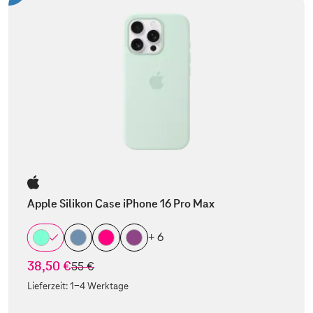
Apple Silikon Case iPhone 16 Pro Max
+ 6
38,50 €
statt
55 €
Lieferzeit:
1-4 Werktage