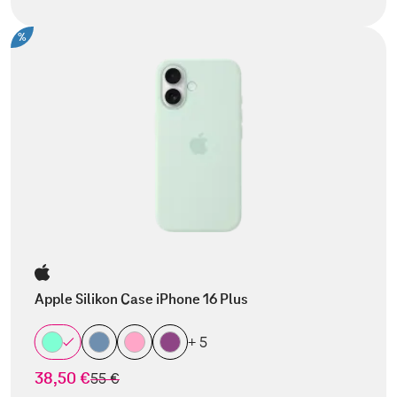
%
Apple Silikon Case iPhone 16 Plus
+ 5
38,50 €
statt
55 €