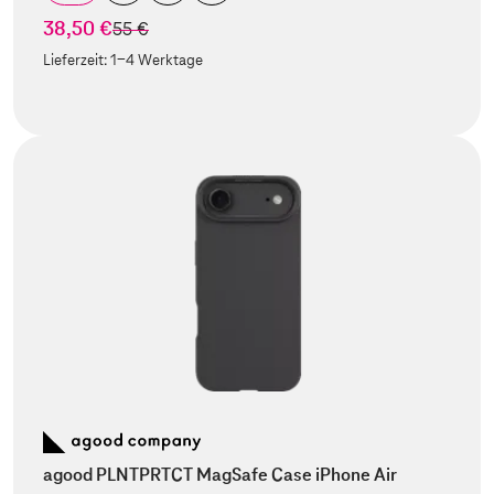
38,50 €
statt
55 €
Lieferzeit:
1-4 Werktage
agood PLNTPRTCT MagSafe Case iPhone Air