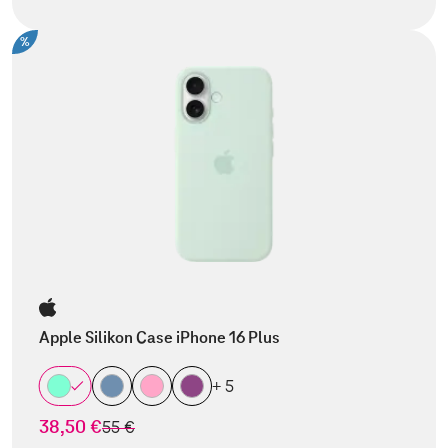
%
Apple Silikon Case iPhone 16 Plus
+ 5
38,50 €
statt
55 €