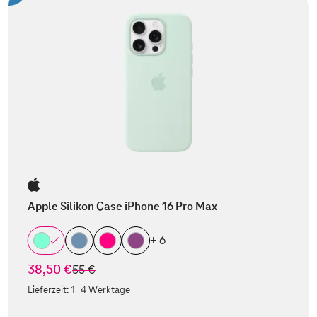
Apple Silikon Case iPhone 16 Pro Max
+ 6
38,50 €
statt
55 €
Lieferzeit:
1-4 Werktage