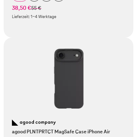
38,50 €
statt
55 €
Lieferzeit:
1-4 Werktage
agood PLNTPRTCT MagSafe Case iPhone Air