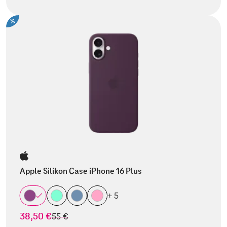
%
Apple Silikon Case iPhone 16 Plus
+ 5
38,50 €
statt
55 €