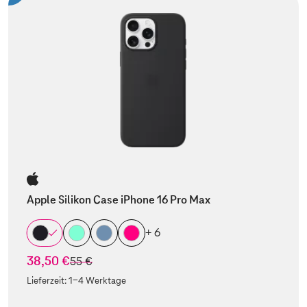
Apple Silikon Case iPhone 16 Pro Max
+ 6
38,50 €
statt
55 €
Lieferzeit:
1-4 Werktage