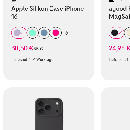
Apple Silikon Case iPhone
agood 
16
MagSaf
+ 6
38,50 €
24,95 
statt
55 €
Lieferzeit:
1-4 Werktage
Lieferzeit:
1