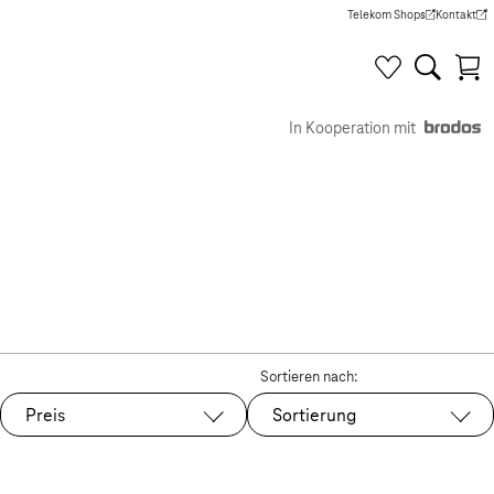
Telekom Shops
Kontakt
(Wird in einem neuen Tab g
(Wird in e
In Kooperation mit
Sortieren nach:
Preis
Sortierung