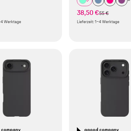
+
38,50 €
statt
55 €
-4 Werktage
Lieferzeit:
1-4 Werktage