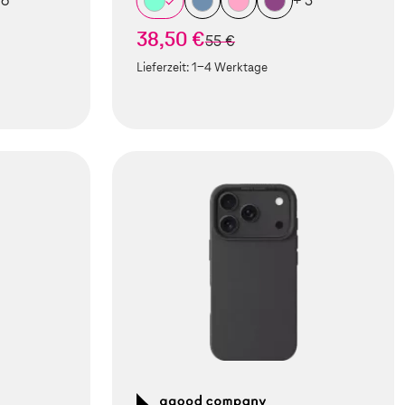
 6
+ 5
38,50 €
statt
55 €
Lieferzeit:
1-4 Werktage