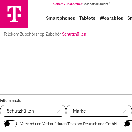
Telekom Zubehörshop
Geschäftskunden
(Wird in einem neuen Tab geöffnet)
Smartphones
Tablets
Wearables
S
Telekom Zubehörshop
·
Zubehör
·
Schutzhüllen
Filtern nach:
Schutzhüllen
Marke
Ausgewählt:
Versand und Verkauf durch Telekom Deutschland GmbH