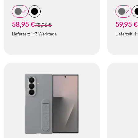
58,95 €
59,95 €
statt
78,95 €
Lieferzeit:
1-3 Werktage
Lieferzeit:
1