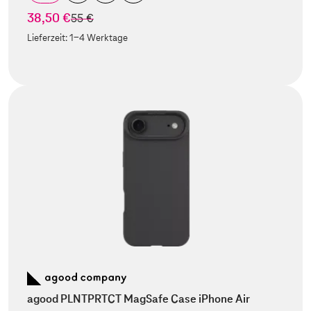
38,50 €
statt
55 €
Lieferzeit:
1-4 Werktage
agood PLNTPRTCT MagSafe Case iPhone Air