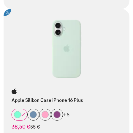
%
Apple Silikon Case iPhone 16 Plus
+ 5
38,50 €
statt
55 €