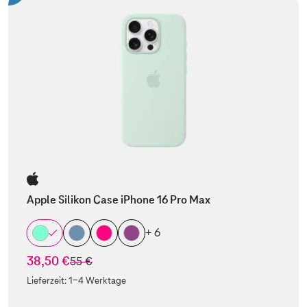
Apple Silikon Case iPhone 16 Pro Max
+ 6
38,50 €
statt
55 €
Lieferzeit:
1-4 Werktage