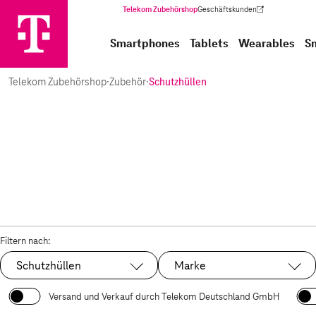
Telekom Zubehörshop
Geschäftskunden
(Wird in einem neuen Tab geöffnet)
Smartphones
Tablets
Wearables
S
Telekom Zubehörshop
·
Zubehör
·
Schutzhüllen
Filtern nach:
Schutzhüllen
Marke
Ausgewählt:
Versand und Verkauf durch Telekom Deutschland GmbH