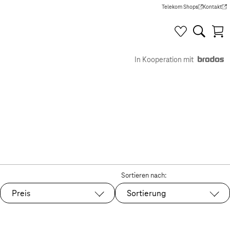
Telekom Shops
Kontakt
(Wird in einem neuen Tab g
(Wird in e
In Kooperation mit
Sortieren nach:
Preis
Sortierung