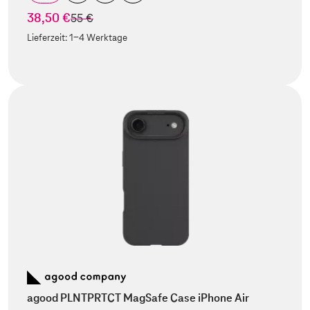
38,50 €
statt
55 €
Lieferzeit:
1-4 Werktage
agood PLNTPRTCT MagSafe Case iPhone Air