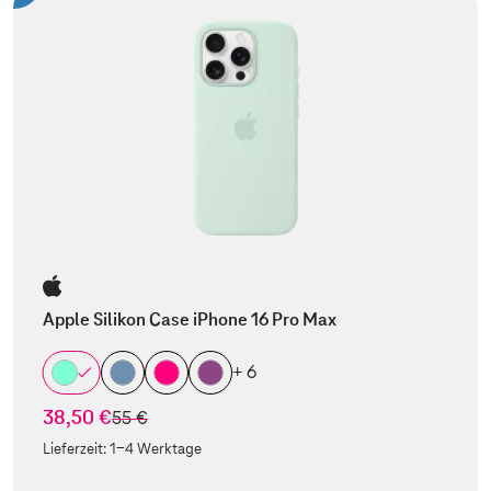
Apple Silikon Case iPhone 16 Pro Max
+ 6
38,50 €
statt
55 €
Lieferzeit:
1-4 Werktage