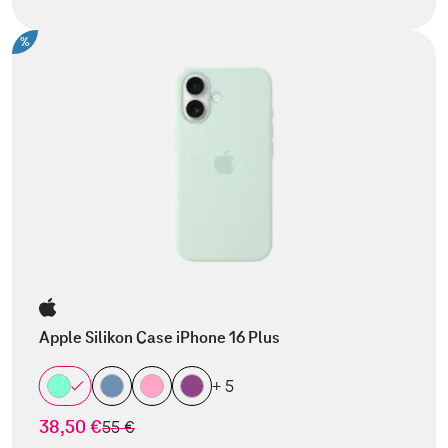
%
Apple Silikon Case iPhone 16 Plus
+ 5
38,50 €
statt
55 €