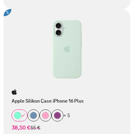
%
Apple Silikon Case iPhone 16 Plus
+ 5
38,50 €
statt
55 €