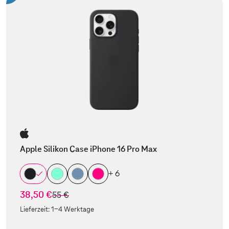
Apple Silikon Case iPhone 16 Pro Max
+ 6
38,50 €
statt
55 €
Lieferzeit:
1-4 Werktage