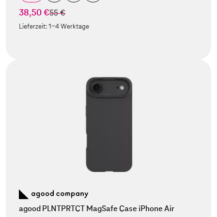
38,50 €
statt
55 €
Lieferzeit:
1-4 Werktage
agood PLNTPRTCT MagSafe Case iPhone Air