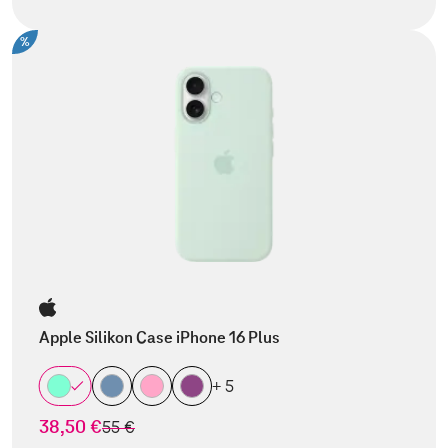
%
Apple Silikon Case iPhone 16 Plus
+ 5
38,50 €
statt
55 €