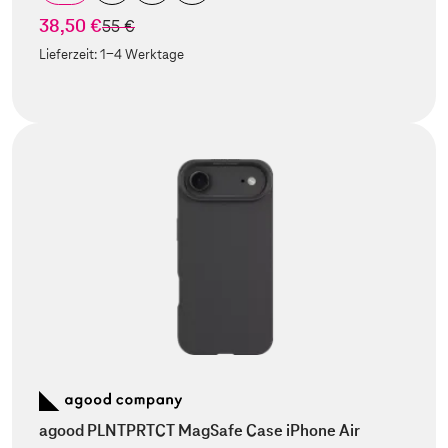
38,50 €
statt
55 €
Lieferzeit:
1-4 Werktage
agood PLNTPRTCT MagSafe Case iPhone Air