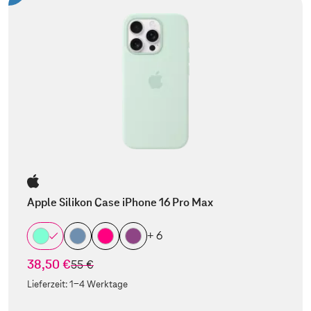
Apple Silikon Case iPhone 16 Pro Max
+ 6
38,50 €
statt
55 €
Lieferzeit:
1-4 Werktage