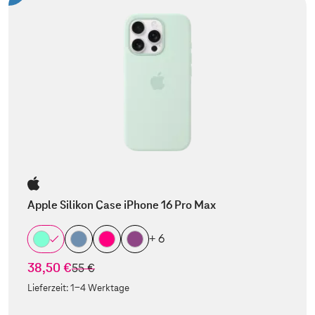
Apple Silikon Case iPhone 16 Pro Max
+ 6
38,50 €
statt
55 €
Lieferzeit:
1-4 Werktage