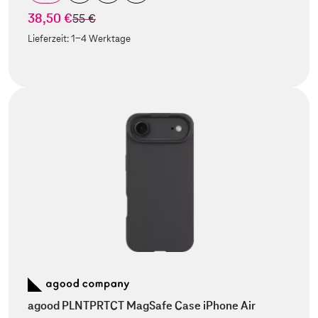
38,50 €
statt
55 €
Lieferzeit:
1-4 Werktage
agood PLNTPRTCT MagSafe Case iPhone Air