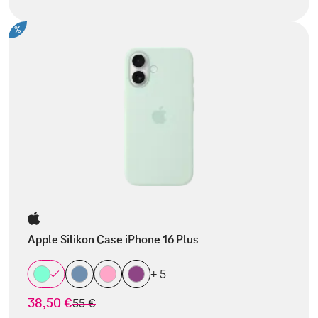
%
Apple Silikon Case iPhone 16 Plus
+ 5
38,50 €
statt
55 €