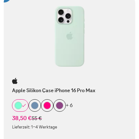
Apple Silikon Case iPhone 16 Pro Max
+ 6
38,50 €
statt
55 €
Lieferzeit:
1-4 Werktage