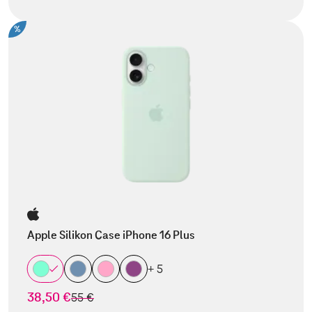
%
Apple Silikon Case iPhone 16 Plus
+ 5
38,50 €
statt
55 €