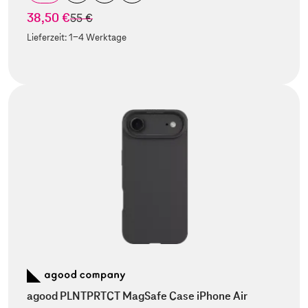
38,50 €
statt
55 €
Lieferzeit:
1-4 Werktage
agood PLNTPRTCT MagSafe Case iPhone Air