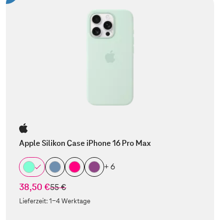
Apple Silikon Case iPhone 16 Pro Max
+ 6
38,50 €
statt
55 €
Lieferzeit:
1-4 Werktage