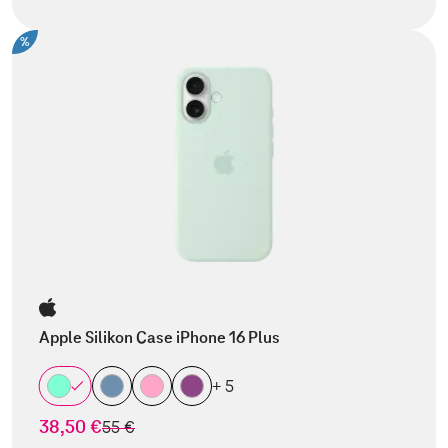
%
Apple Silikon Case iPhone 16 Plus
+ 5
38,50 €
statt
55 €