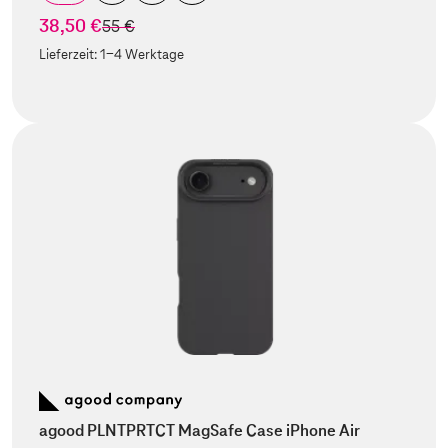
38,50 €
statt
55 €
Lieferzeit:
1-4 Werktage
agood PLNTPRTCT MagSafe Case iPhone Air