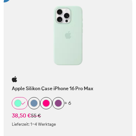
Apple Silikon Case iPhone 16 Pro Max
+ 6
38,50 €
statt
55 €
Lieferzeit:
1-4 Werktage