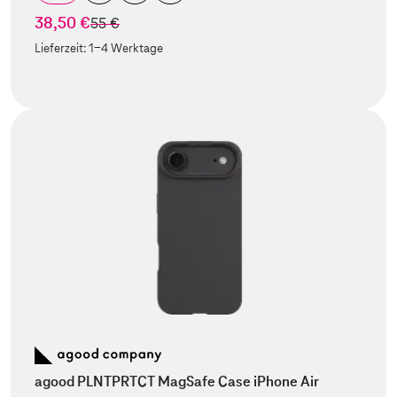
38,50 €
statt
55 €
Lieferzeit:
1-4 Werktage
agood PLNTPRTCT MagSafe Case iPhone Air