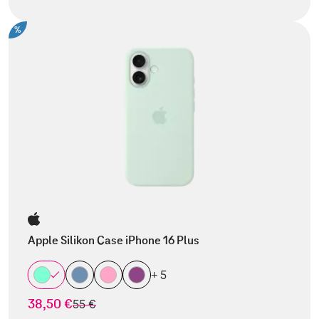
%
Apple Silikon Case iPhone 16 Plus
+ 5
38,50 €
statt
55 €