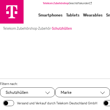
Telekom Zubehörshop
Geschäftskunden
(Wird in einem neuen Tab geöffnet)
Smartphones
Tablets
Wearables
S
Telekom Zubehörshop
·
Zubehör
·
Schutzhüllen
Filtern nach:
Schutzhüllen
Marke
Ausgewählt:
Versand und Verkauf durch Telekom Deutschland GmbH