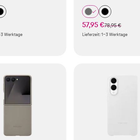
57,95 €
statt
78,95 €
-3 Werktage
Lieferzeit:
1-3 Werktage