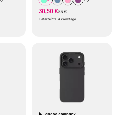
 6
+ 5
38,50 €
statt
55 €
Lieferzeit:
1-4 Werktage