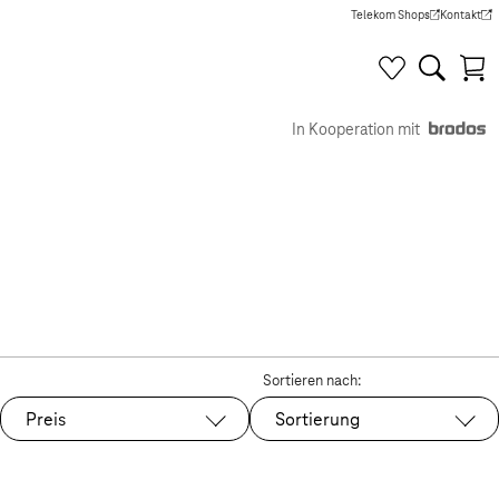
Telekom Shops
Kontakt
(Wird in einem neuen Tab g
(Wird in e
In Kooperation mit
Sortieren nach:
Preis
Sortierung