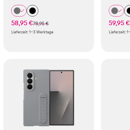
58,95 €
59,95 €
statt
78,95 €
Lieferzeit:
1-3 Werktage
Lieferzeit:
1