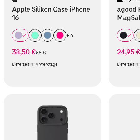
Apple Silikon Case iPhone
agood 
16
MagSaf
+ 6
38,50 €
24,95 
statt
55 €
Lieferzeit:
1-4 Werktage
Lieferzeit:
1