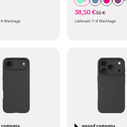
+
38,50 €
statt
55 €
-4 Werktage
Lieferzeit:
1-4 Werktage