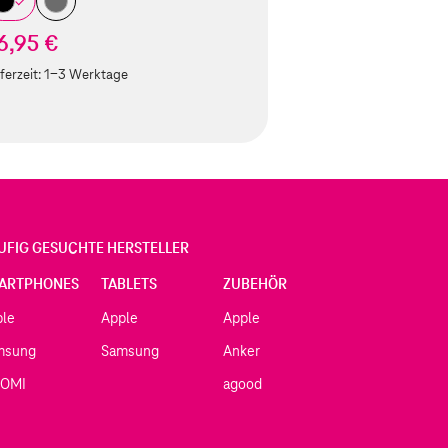
6,95 €
ferzeit:
1-3 Werktage
UFIG GESUCHTE HERSTELLER
ARTPHONES
TABLETS
ZUBEHÖR
ple
Apple
Apple
msung
Samsung
Anker
AOMI
agood