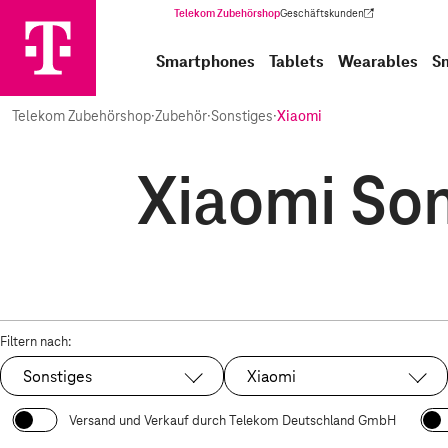
Telekom Zubehörshop
Geschäftskunden
(Wird in einem neuen Tab geöffnet)
Smartphones
Tablets
Wearables
S
Telekom Zubehörshop
·
Zubehör
·
Sonstiges
·
Xiaomi
Xiaomi Son
Filtern nach:
Sonstiges
Xiaomi
Ausgewählt:
Ausgewählt:
Versand und Verkauf durch Telekom Deutschland GmbH