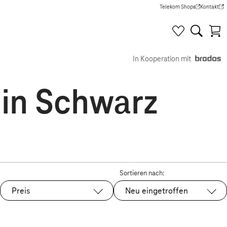
Telekom Shops
Kontakt
(Wird in einem neuen Tab g
(Wird in e
In Kooperation mit
 in Schwarz
Sortieren nach:
Preis
Neu eingetroffen
Ausgewählt: