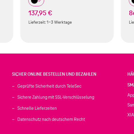
137,95 €
8
Lieferzeit:
1-3 Werktage
Lie
SICHER ONLINE BESTELLEN UND BEZAHLEN
HÄ
SM
Geprüfte Sicherheit durch TeleSec
Ap
Sichere Zahlung mit SSL-Verschlüsselung
Sa
Schnelle Lieferzeiten
XI
 geöffnet)
Datenschutz nach deutschem Recht
ffnet)