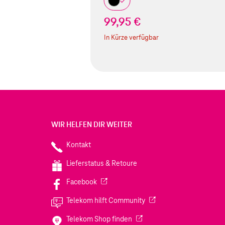
99,95 €
In Kürze verfügbar
WIR HELFEN DIR WEITER
Kontakt
Lieferstatus & Retoure
(Wird in einem neuen Tab geöffnet)
Facebook
(Wird in einem neuen Tab
Telekom hilft Community
(Wird in einem neuen Tab geö
Telekom Shop finden