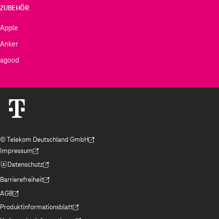
ZUBEHÖR
Apple
Anker
agood
© Telekom Deutschland GmbH
(Der Link wird in einem neuen Tab geöffnet)
Impressum
(Der Link wird in einem neuen Tab geöffnet)
Datenschutz
(Der Link wird in einem neuen Tab geöffnet)
Barrierefreiheit
(Der Link wird in einem neuen Tab geöffnet)
AGB
(Der Link wird in einem neuen Tab geöffnet)
Produktinformationsblatt
(Der Link wird in einem neuen Tab geöffnet)