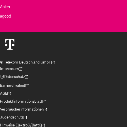
Anker
agood
© Telekom Deutschland GmbH
(Der Link wird in einem neuen Tab geöffnet)
Impressum
(Der Link wird in einem neuen Tab geöffnet)
Datenschutz
(Der Link wird in einem neuen Tab geöffnet)
Barrierefreiheit
(Der Link wird in einem neuen Tab geöffnet)
AGB
(Der Link wird in einem neuen Tab geöffnet)
Produktinformationsblatt
(Der Link wird in einem neuen Tab geöffnet)
Verbraucherinformationen
(Der Link wird in einem neuen Tab geöffnet)
Jugendschutz
(Der Link wird in einem neuen Tab geöffnet)
Hinweise ElektroG/BattG