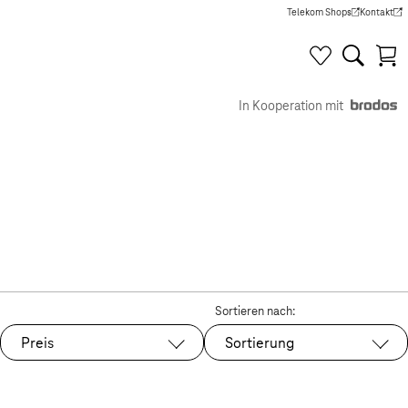
Telekom Shops
Kontakt
(Wird in einem neuen Tab g
(Wird in e
In Kooperation mit
Sortieren nach:
Preis
Sortierung