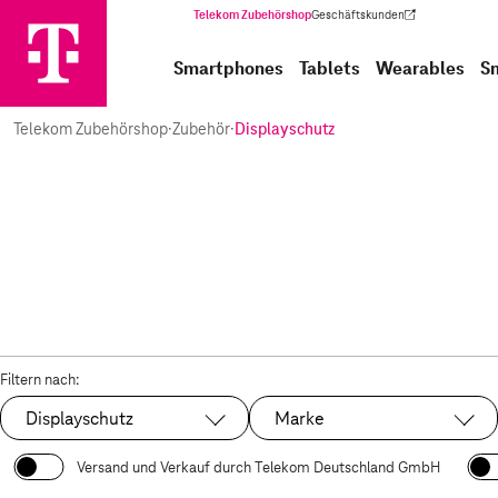
Telekom Zubehörshop
Geschäftskunden
(Wird in einem neuen Tab geöffnet)
Smartphones
Tablets
Wearables
S
Telekom Zubehörshop
·
Zubehör
·
Displayschutz
Filtern nach:
Displayschutz
Marke
Ausgewählt:
Versand und Verkauf durch Telekom Deutschland GmbH