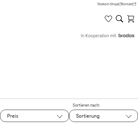
Telekom Shops
Kontakt
(Wird in einem neuen Tab g
(Wird in e
In Kooperation mit
Sortieren nach:
Preis
Sortierung