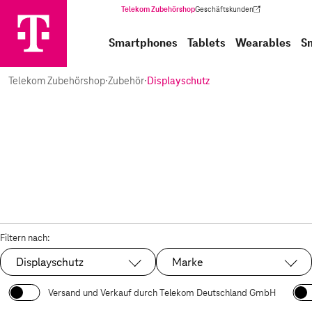
Telekom Zubehörshop
Geschäftskunden
(Wird in einem neuen Tab geöffnet)
Smartphones
Tablets
Wearables
S
Telekom Zubehörshop
·
Zubehör
·
Displayschutz
Filtern nach:
Displayschutz
Marke
Ausgewählt:
Versand und Verkauf durch Telekom Deutschland GmbH