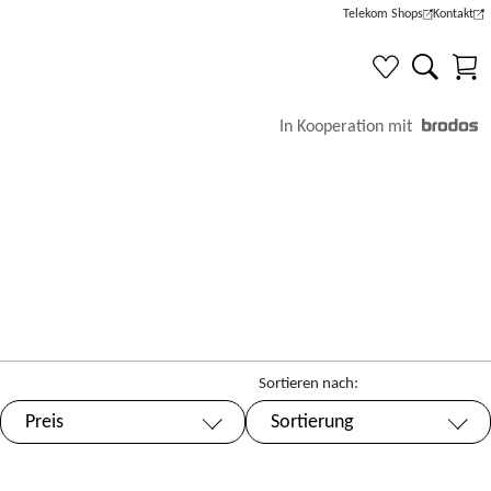
Telekom Shops
Kontakt
(Wird in einem neuen Tab g
(Wird in e
In Kooperation mit
Sortieren nach:
Preis
Sortierung