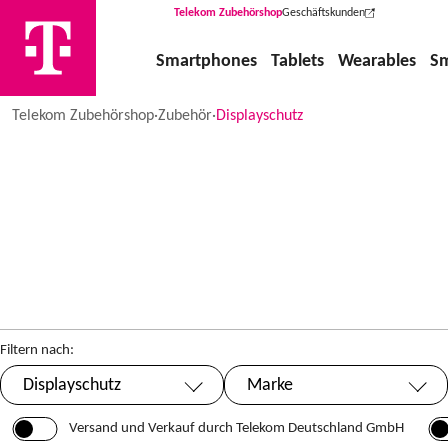
Telekom Zubehörshop
Geschäftskunden
(Wird in einem neuen Tab geöffne
Smartphones
Tablets
Wearables
S
Telekom Zubehörshop
·
Zubehör
·
Displayschutz
Filtern nach:
Displayschutz
Marke
Ausgewählt:
Versand und Verkauf durch Telekom Deutschland GmbH