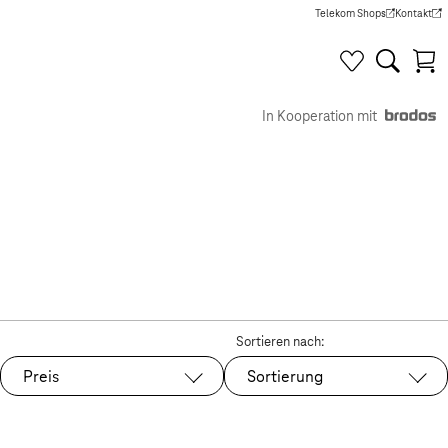
Telekom Shops
Kontakt
(Wird in einem neuen Tab g
(Wird in e
In Kooperation mit
Sortieren nach:
Preis
Sortierung