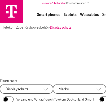
Telekom Zubehörshop
Geschäftskunden
(Wird in einem neuen Tab geöffnet)
Smartphones
Tablets
Wearables
S
Telekom Zubehörshop
·
Zubehör
·
Displayschutz
Filtern nach:
Displayschutz
Marke
Ausgewählt:
Versand und Verkauf durch Telekom Deutschland GmbH