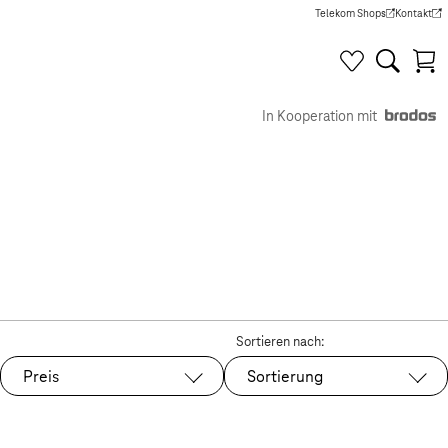
Telekom Shops
Kontakt
(Wird in einem neuen Tab g
(Wird in e
In Kooperation mit
Sortieren nach:
Preis
Sortierung