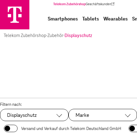
Telekom Zubehörshop
Geschäftskunden
(Wird in einem neuen Tab geöffnet)
Smartphones
Tablets
Wearables
S
Telekom Zubehörshop
·
Zubehör
·
Displayschutz
Filtern nach:
Displayschutz
Marke
Ausgewählt:
Versand und Verkauf durch Telekom Deutschland GmbH