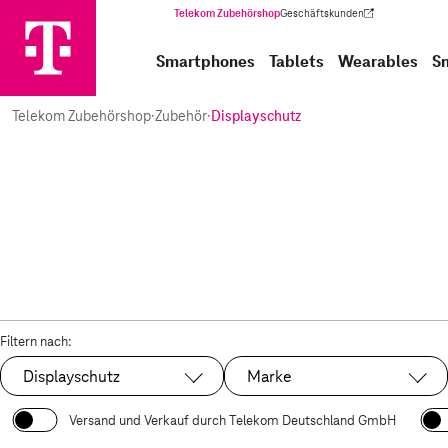
Telekom Zubehörshop
Geschäftskunden
(Wird in einem neuen Tab geöffnet)
Smartphones
Tablets
Wearables
S
Telekom Zubehörshop
·
Zubehör
·
Displayschutz
Filtern nach:
Displayschutz
Marke
Ausgewählt:
Versand und Verkauf durch Telekom Deutschland GmbH