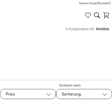
Telekom Shops
Kontakt
(Wird in einem neuen Tab g
(Wird in e
In Kooperation mit
Sortieren nach:
Preis
Sortierung