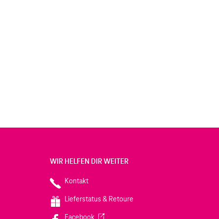
WIR HELFEN DIR WEITER
Kontakt
Lieferstatus & Retoure
(Wird in einem neuen Tab geöffnet)
Facebook