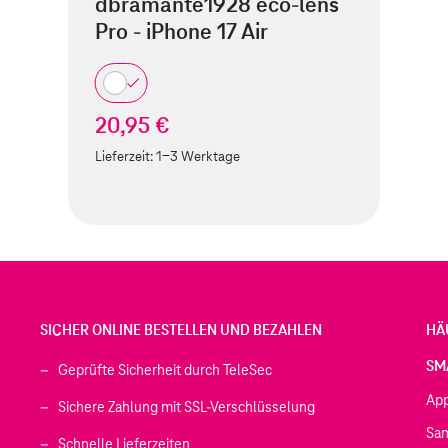
dbramante1928 eco-lens
Pro - iPhone 17 Air
20,95 €
Lieferzeit:
1-3 Werktage
SICHER ONLINE BESTELLEN UND BEZAHLEN
HÄ
SM
Geprüfte Sicherheit durch TeleSec
Ap
Sichere Zahlung mit SSL-Verschlüsselung
Sa
Schnelle Lieferzeiten