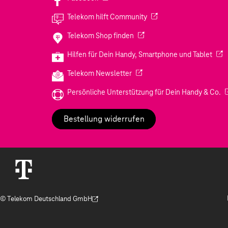
(Wird in einem neuen Tab
Telekom hilft Community
(Wird in einem neuen Tab geö
Telekom Shop finden
(Wir
Hilfen für Dein Handy, Smartphone und Tablet
(Wird in einem neuen Tab geöf
Telekom Newsletter
(W
Persönliche Unterstützung für Dein Handy & Co.
Bestellung widerrufen
© Telekom Deutschland GmbH
(Der Link wird in einem neuen Tab geöffnet)