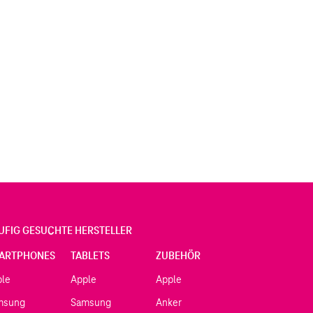
UFIG GESUCHTE HERSTELLER
ARTPHONES
TABLETS
ZUBEHÖR
ple
Apple
Apple
msung
Samsung
Anker