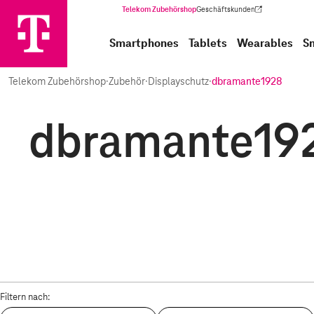
Telekom Zubehörshop
Geschäftskunden
(Wird in einem neuen Tab geöffnet)
Smartphones
Tablets
Wearables
S
Telekom Zubehörshop
·
Zubehör
·
Displayschutz
·
dbramante1928
dbramante1928
Filtern nach: