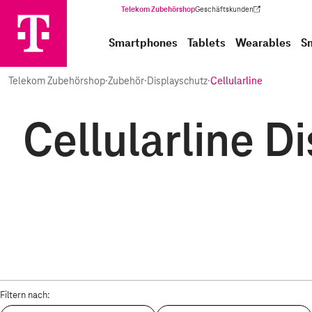
Telekom Zubehörshop
Geschäftskunden
(Wird in einem neuen Tab geöffnet)
Smartphones
Tablets
Wearables
S
Telekom Zubehörshop
·
Zubehör
·
Displayschutz
·
Cellularline
Cellularline D
Filtern nach: