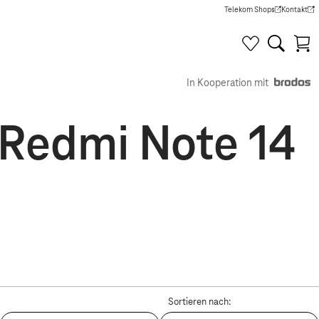
Telekom Shops
Kontakt
(Wird in einem neuen Tab g
(Wird in e
In Kooperation mit
r Redmi Note 14
Sortieren nach: