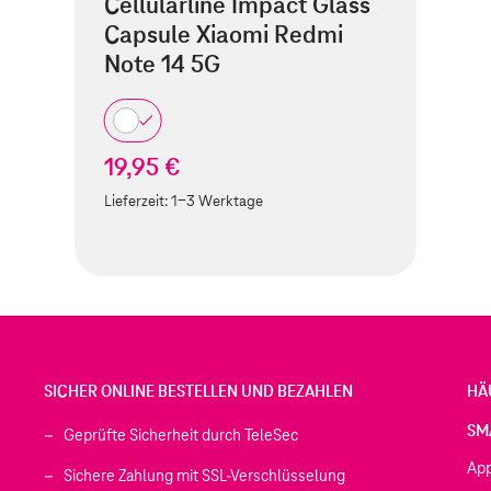
Cellularline Impact Glass
Capsule Xiaomi Redmi
Note 14 5G
19,95 €
Lieferzeit:
1-3 Werktage
SICHER ONLINE BESTELLEN UND BEZAHLEN
HÄ
SM
Geprüfte Sicherheit durch TeleSec
Ap
Sichere Zahlung mit SSL-Verschlüsselung