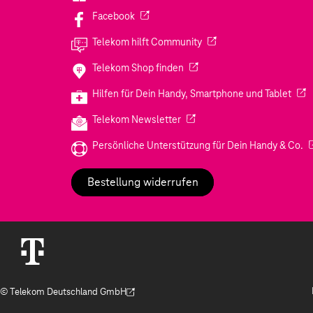
(Wird in einem neuen Tab geöffnet)
Facebook
(Wird in einem neuen Tab
Telekom hilft Community
(Wird in einem neuen Tab geö
Telekom Shop finden
(Wir
Hilfen für Dein Handy, Smartphone und Tablet
(Wird in einem neuen Tab geöf
Telekom Newsletter
(W
Persönliche Unterstützung für Dein Handy & Co.
Bestellung widerrufen
© Telekom Deutschland GmbH
(Der Link wird in einem neuen Tab geöffnet)