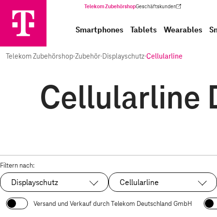
Telekom Zubehörshop
Geschäftskunden
(Wird in einem neuen Tab geöffnet)
Smartphones
Tablets
Wearables
S
Telekom Zubehörshop
·
Zubehör
·
Displayschutz
·
Cellularline
Cellularline
Filtern nach:
Displayschutz
Cellularline
Ausgewählt:
Ausgewählt:
Versand und Verkauf durch Telekom Deutschland GmbH