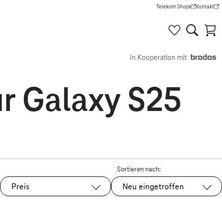
Telekom Shops
Kontakt
(Wird in einem neuen Tab g
(Wird in e
In Kooperation mit
ür Galaxy S25
Sortieren nach:
Preis
Neu eingetroffen
Ausgewählt: