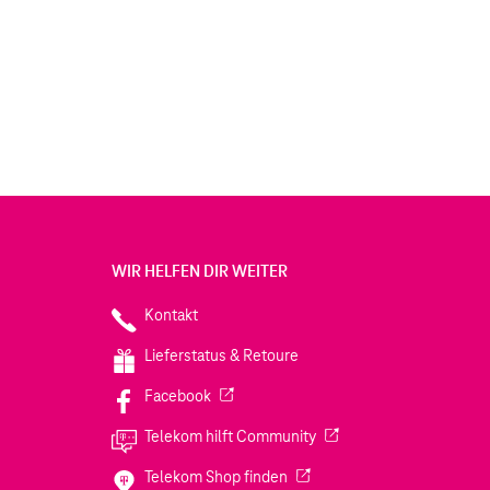
WIR HELFEN DIR WEITER
Kontakt
Lieferstatus & Retoure
(Wird in einem neuen Tab geöffnet)
Facebook
(Wird in einem neuen Tab
Telekom hilft Community
(Wird in einem neuen Tab geö
Telekom Shop finden