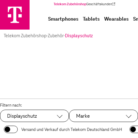
Telekom Zubehörshop
Geschäftskunden
(Wird in einem neuen Tab geöffnet)
Smartphones
Tablets
Wearables
S
Telekom Zubehörshop
·
Zubehör
·
Displayschutz
Filtern nach:
Displayschutz
Marke
Ausgewählt:
Versand und Verkauf durch Telekom Deutschland GmbH