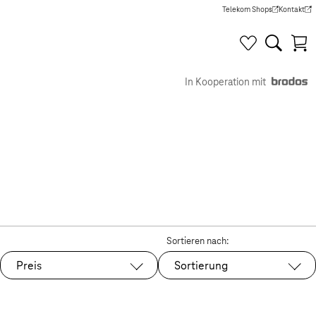
Telekom Shops
Kontakt
(Wird in einem neuen Tab g
(Wird in e
In Kooperation mit
Sortieren nach:
Preis
Sortierung