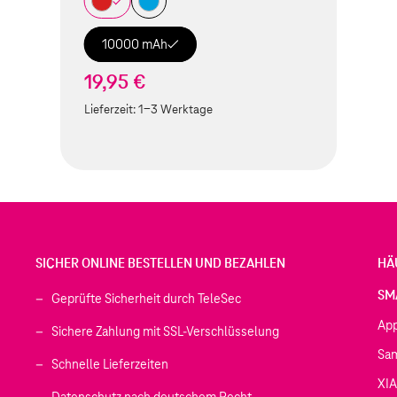
10000 mAh
19,95 €
Lieferzeit:
1-3 Werktage
SICHER ONLINE BESTELLEN UND BEZAHLEN
HÄ
SM
Geprüfte Sicherheit durch TeleSec
Ap
Sichere Zahlung mit SSL-Verschlüsselung
Sa
Schnelle Lieferzeiten
XI
 geöffnet)
Datenschutz nach deutschem Recht