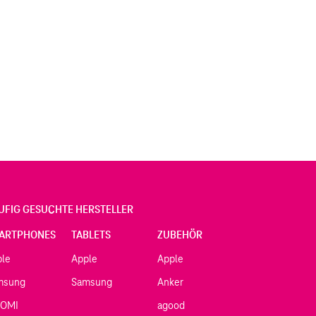
UFIG GESUCHTE HERSTELLER
ARTPHONES
TABLETS
ZUBEHÖR
ple
Apple
Apple
msung
Samsung
Anker
AOMI
agood