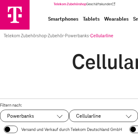
Telekom Zubehörshop
Geschäftskunden
(Wird in einem neuen Tab geöffnet)
Smartphones
Tablets
Wearables
S
Telekom Zubehörshop
·
Zubehör
·
Powerbanks
·
Cellularline
Cellula
Filtern nach:
Powerbanks
Cellularline
Ausgewählt:
Ausgewählt:
Versand und Verkauf durch Telekom Deutschland GmbH