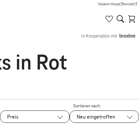
Telekom Shops
Kontakt
(Wird in einem neuen Tab g
(Wird in e
In Kooperation mit
s in Rot
Sortieren nach:
Preis
Neu eingetroffen
Ausgewählt: