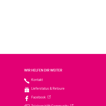
WIR HELFEN DIR WEITER
Kontakt
Lieferstatus & Retoure
(Wird in einem neuen Tab geöffnet)
Facebook
(Wird in einem neuen Tab
Telekom hilft Community