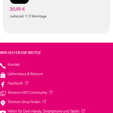
20,95 €
Lieferzeit:
1-3 Werktage
WIR HELFEN DIR WEITER
Kontakt
Lieferstatus & Retoure
(Wird in einem neuen Tab geöffnet)
Facebook
(Wird in einem neuen Tab geöffnet)
Telekom hilft Community
(Wird in einem neuen Tab geöffnet)
Telekom Shop finden
(Wird in einem neuen
Hilfen für Dein Handy, Smartphone und Tablet