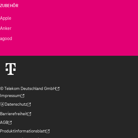
ZUBEHÖR
Apple
Anker
agood
© Telekom Deutschland GmbH
(Der Link wird in einem neuen Tab geöffnet)
Impressum
(Der Link wird in einem neuen Tab geöffnet)
Datenschutz
(Der Link wird in einem neuen Tab geöffnet)
Barrierefreiheit
(Der Link wird in einem neuen Tab geöffnet)
AGB
(Der Link wird in einem neuen Tab geöffnet)
Produktinformationsblatt
(Der Link wird in einem neuen Tab geöffnet)