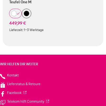
Teufel One M
449,99 €
Lieferzeit:
1-3 Werktage
WIR HELFEN DIR WEITER
Kontakt
Lieferstatus & Retoure
(Wird in einem neuen Tab geöffnet)
Facebook
(Wird in einem neuen Tab geöffnet)
Telekom hilft Community