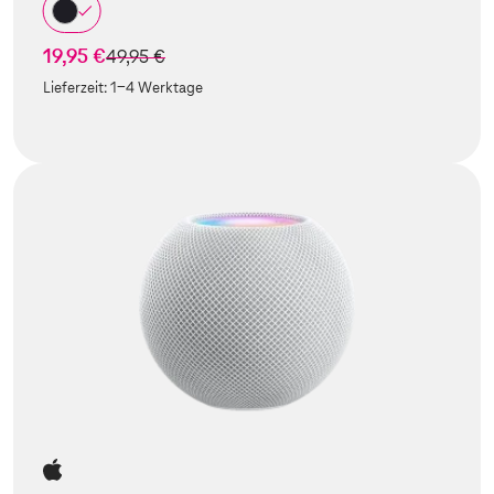
19,95 €
statt
49,95 €
Lieferzeit:
1-4 Werktage