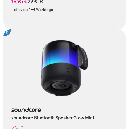
19,95 €
statt
29,95 €
Lieferzeit:
1-4 Werktage
%
soundcore Bluetooth Speaker Glow Mini