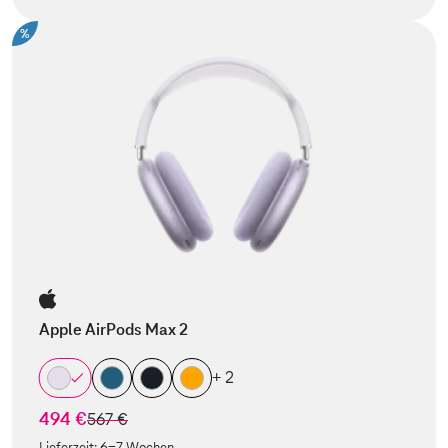
%
Apple AirPods Max 2
+ 2
494 €
statt
567 €
Lieferzeit:
6-7 Wochen