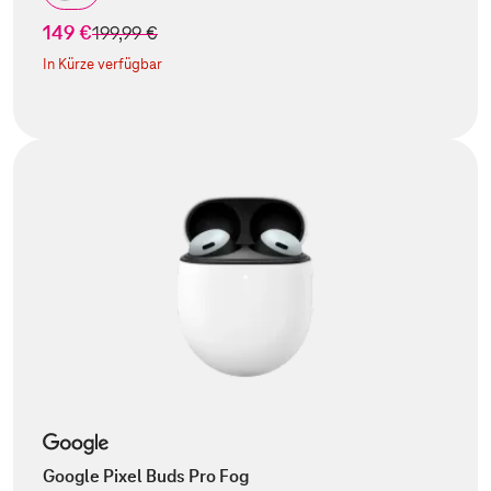
149 €
statt
199,99 €
In Kürze verfügbar
Google Pixel Buds Pro Fog