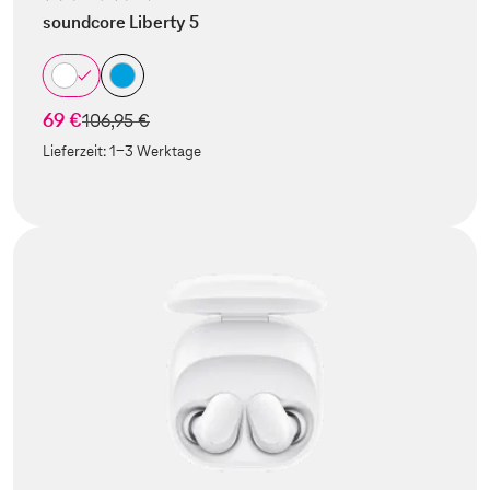
soundcore Liberty 5
69 €
statt
106,95 €
Lieferzeit:
1-3 Werktage