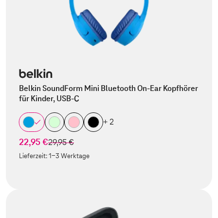
Belkin SoundForm Mini Bluetooth On-Ear Kopfhörer
für Kinder, USB-C
+ 2
22,95 €
statt
29,95 €
Lieferzeit:
1-3 Werktage