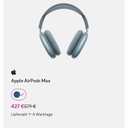
Apple AirPods Max
427 €
statt
579 €
Lieferzeit:
1-4 Werktage