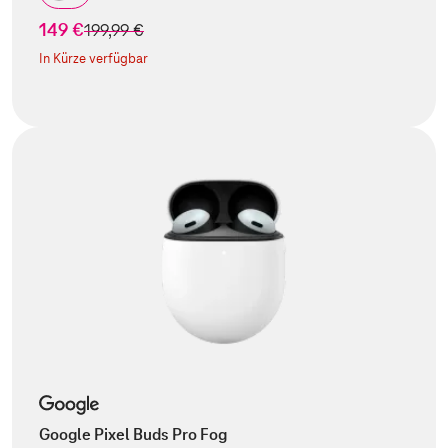
149 €
statt
199,99 €
In Kürze verfügbar
Google Pixel Buds Pro Fog