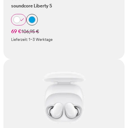
soundcore Liberty 5
69 €
statt
106,95 €
Lieferzeit:
1-3 Werktage