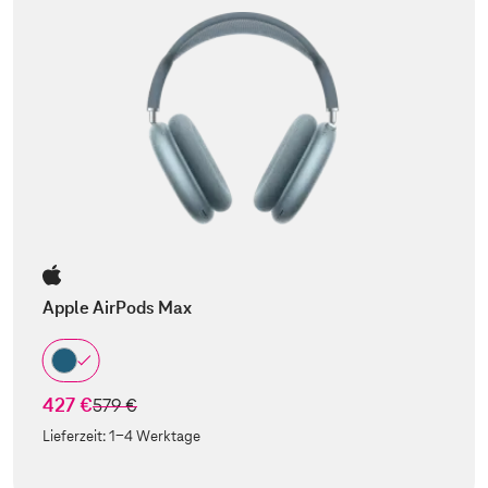
Apple AirPods Max
427 €
statt
579 €
Lieferzeit:
1-4 Werktage