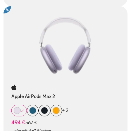
%
Apple AirPods Max 2
+ 2
494 €
statt
567 €
Lieferzeit:
6-7 Wochen