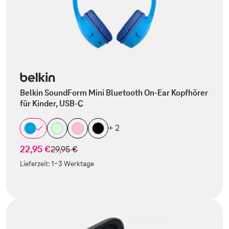
Belkin SoundForm Mini Bluetooth On-Ear Kopfhörer
für Kinder, USB-C
+ 2
22,95 €
statt
29,95 €
Lieferzeit:
1-3 Werktage