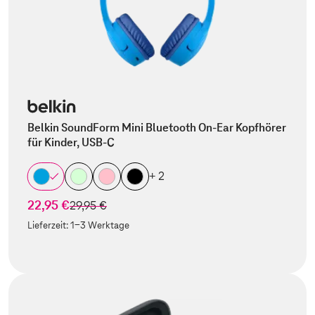
Belkin SoundForm Mini Bluetooth On-Ear Kopfhörer
für Kinder, USB-C
+ 2
22,95 €
statt
29,95 €
Lieferzeit:
1-3 Werktage