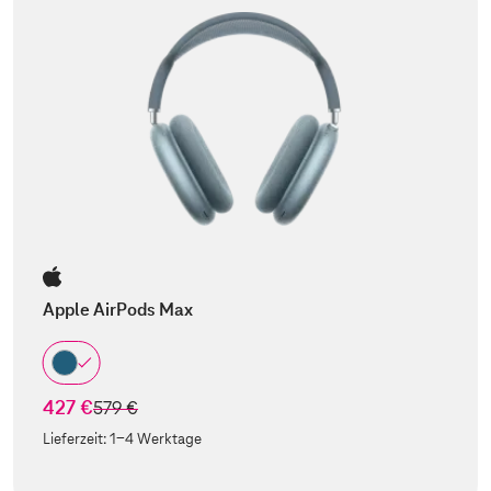
Apple AirPods Max
427 €
statt
579 €
Lieferzeit:
1-4 Werktage