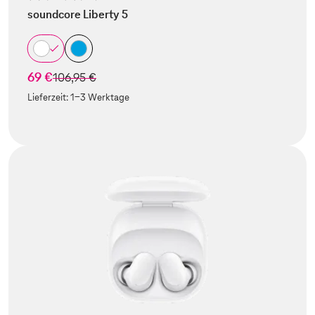
soundcore Liberty 5
69 €
statt
106,95 €
Lieferzeit:
1-3 Werktage