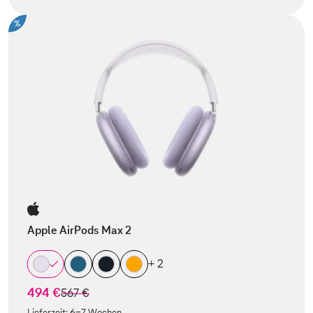
%
Apple AirPods Max 2
+ 2
494 €
statt
567 €
Lieferzeit:
6-7 Wochen