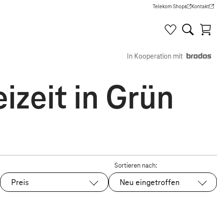
Telekom Shops
Kontakt
(Wird in einem neuen Tab g
(Wird in e
In Kooperation mit
izeit in Grün
Sortieren nach:
Preis
Neu eingetroffen
Ausgewählt: