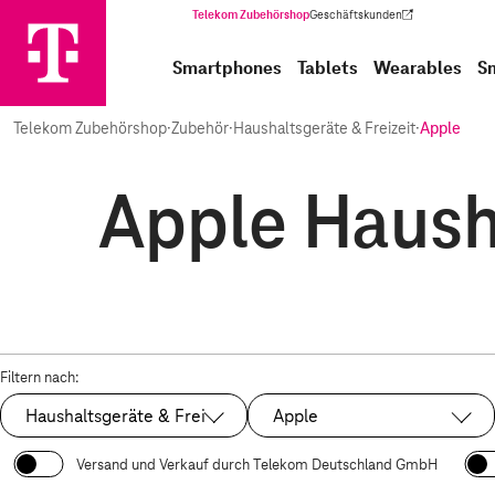
Telekom Zubehörshop
Geschäftskunden
(Wird in einem neuen Tab geöffnet)
Smartphones
Tablets
Wearables
S
Telekom Zubehörshop
·
Zubehör
·
Haushaltsgeräte & Freizeit
·
Apple
Apple Hausha
Filtern nach:
Haushaltsgeräte & Freizeit
Apple
Ausgewählt:
Ausgewählt:
Versand und Verkauf durch Telekom Deutschland GmbH