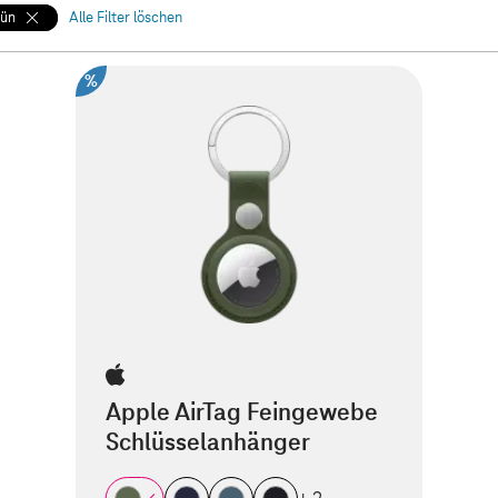
rün
Alle Filter löschen
%
Apple AirTag Feingewebe
Schlüsselanhänger