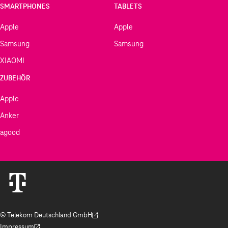
SMARTPHONES
TABLETS
Apple
Apple
Samsung
Samsung
XIAOMI
ZUBEHÖR
Apple
Anker
agood
© Telekom Deutschland GmbH
(Der Link wird in einem neuen Tab geöffnet)
Impressum