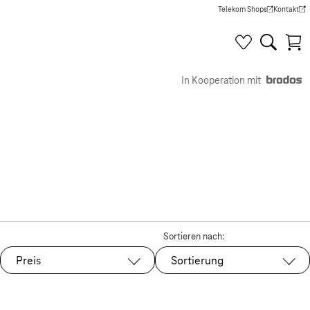
Telekom Shops
Kontakt
(Wird in einem neuen Tab g
(Wird in e
In Kooperation mit
Sortieren nach:
Preis
Sortierung