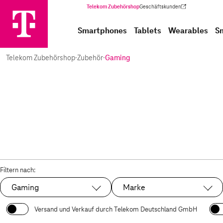
Telekom Zubehörshop
Geschäftskunden
(Wird in einem neuen Tab geöffnet)
Smartphones
Tablets
Wearables
S
Telekom Zubehörshop
·
Zubehör
·
Gaming
Filtern nach:
Gaming
Marke
Ausgewählt:
Versand und Verkauf durch Telekom Deutschland GmbH