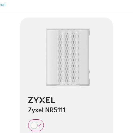
chen
Zyxel NR5111