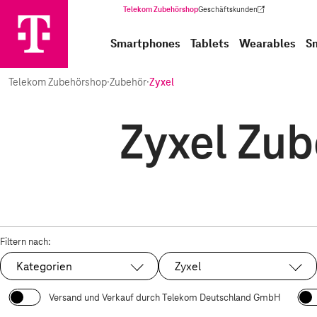
Telekom Zubehörshop
Geschäftskunden
(Wird in einem neuen Tab geöffnet)
Smartphones
Tablets
Wearables
S
Telekom Zubehörshop
·
Zubehör
·
Zyxel
Zyxel Zub
Filtern nach:
Kategorien
Zyxel
Ausgewählt:
Versand und Verkauf durch Telekom Deutschland GmbH