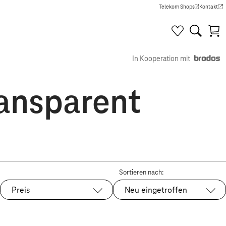
Telekom Shops
Kontakt
(Wird in einem neuen Tab g
(Wird in e
In Kooperation mit
ransparent
Sortieren nach:
Preis
Neu eingetroffen
Ausgewählt: