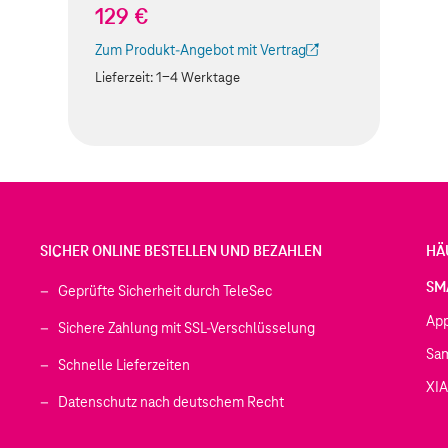
129 €
Zum Produkt-Angebot mit Vertrag
(Der Link wird in einem neuen Tab geöffnet)
Lieferzeit:
1-4 Werktage
SICHER ONLINE BESTELLEN UND BEZAHLEN
HÄ
SM
Geprüfte Sicherheit durch TeleSec
Ap
Sichere Zahlung mit SSL-Verschlüsselung
Sa
Schnelle Lieferzeiten
XI
 geöffnet)
Datenschutz nach deutschem Recht
ffnet)