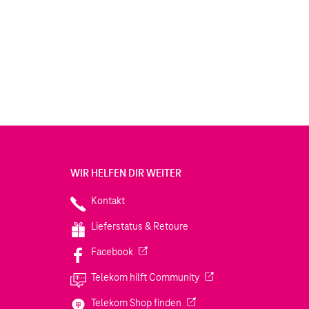
WIR HELFEN DIR WEITER
Kontakt
Lieferstatus & Retoure
(Wird in einem neuen Tab geöffnet)
Facebook
(Wird in einem neuen Tab
Telekom hilft Community
(Wird in einem neuen Tab geö
Telekom Shop finden