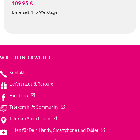
109,95 €
Lieferzeit:
1-3 Werktage
WIR HELFEN DIR WEITER
Kontakt
Lieferstatus & Retoure
(Wird in einem neuen Tab geöffnet)
Facebook
(Wird in einem neuen Tab geöffnet)
Telekom hilft Community
(Wird in einem neuen Tab geöffnet)
Telekom Shop finden
(Wird in einem neuen
Hilfen für Dein Handy, Smartphone und Tablet